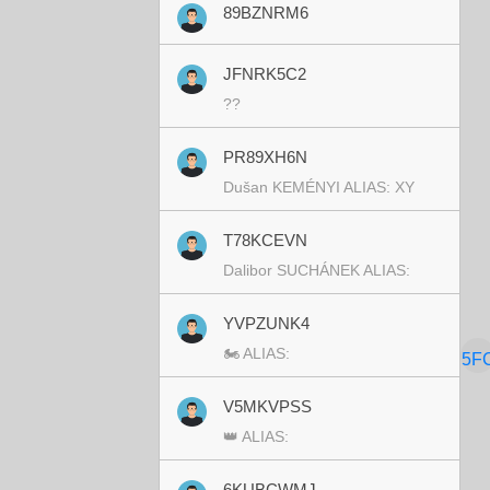
89BZNRM6
JFNRK5C2
??
PR89XH6N
Dušan KEMÉNYI ALIAS: XY
T78KCEVN
Dalibor SUCHÁNEK ALIAS:
YVPZUNK4
🏍 ALIAS:
5F
V5MKVPSS
👑 ALIAS:
6KUBCWMJ