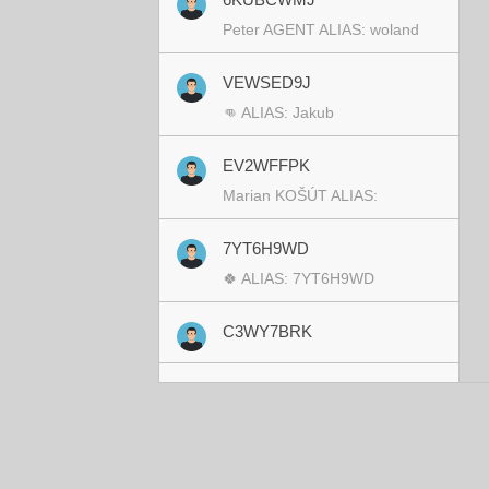
Peter AGENT ALIAS: woland
VEWSED9J
👊 ALIAS: Jakub
EV2WFFPK
Marian KOŠÚT ALIAS:
7YT6H9WD
🍀 ALIAS: 7YT6H9WD
C3WY7BRK
JH7X2NS9
Marek GAŠPAREC ALIAS:
5F
Marek