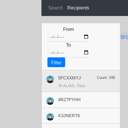
Search
Recipients
From
5F
To
Filter
5FCXXMYJ
Count: 248
🎯 ALIAS: Tibor
8RZ7PYHH
K3JNERT8